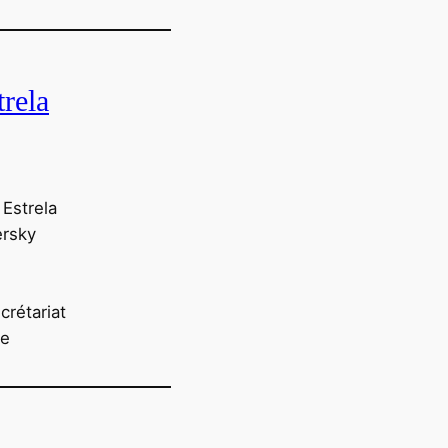
trela
 Estrela
ersky
crétariat
ce