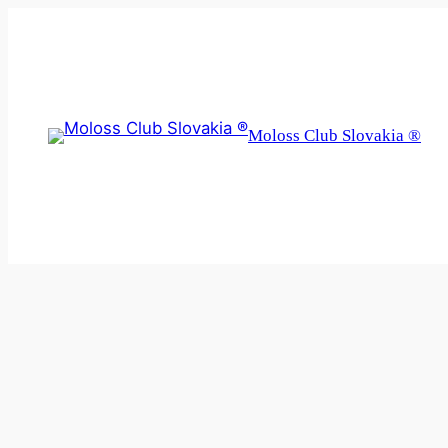
Prejsť
na
obsah
Moloss Club Slovakia ®