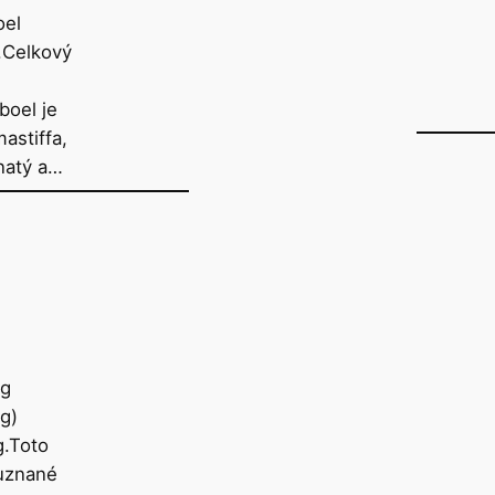
oel
.Celkový
boel je
astiffa,
natý a…
og
g)
g.Toto
 uznané