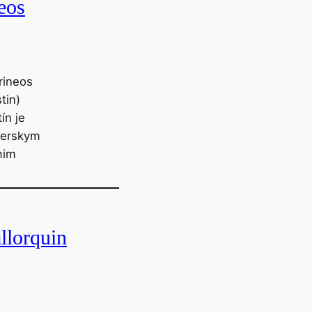
eos
rineos
tin)
ín je
ierskym
mim
llorquin