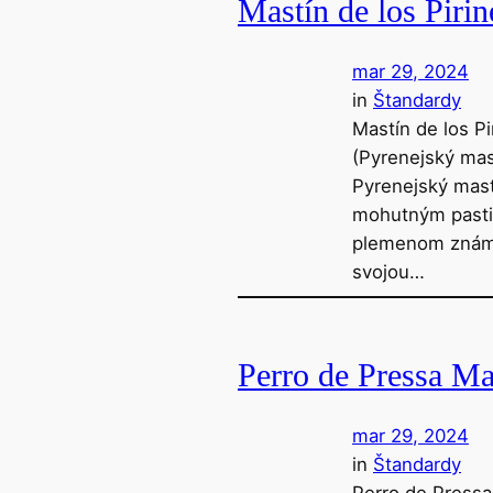
Mastín de los Pirin
mar 29, 2024
in
Štandardy
Mastín de los Pi
(Pyrenejský mas
Pyrenejský mast
mohutným past
plemenom zná
svojou…
Perro de Pressa Ma
mar 29, 2024
in
Štandardy