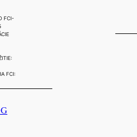
O FCI-
5
ÁCIE
ITIE:
A FCI:
OG