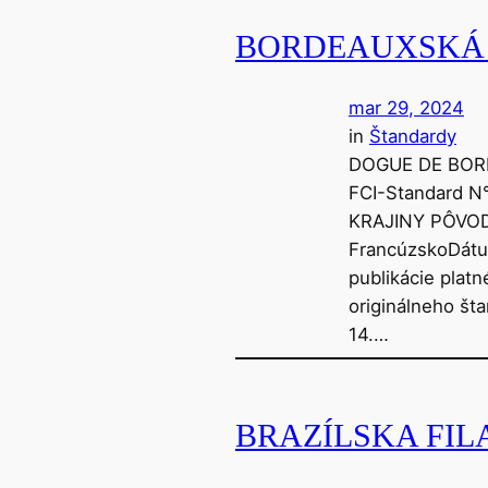
BORDEAUXSKÁ
mar 29, 2024
in
Štandardy
DOGUE DE BO
FCI-Standard N°
KRAJINY PÔVO
FrancúzskoDát
publikácie plat
originálneho št
14.…
BRAZÍLSKA FIL