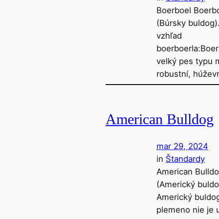
Boerboel Boerb
(Búrsky buldog)
vzhľad
boerboerla:Boer
velký pes typu m
robustní, húžev
American Bulldog
mar 29, 2024
in
Štandardy
American Bulld
(Americký buldo
Americký buldo
plemeno nie je