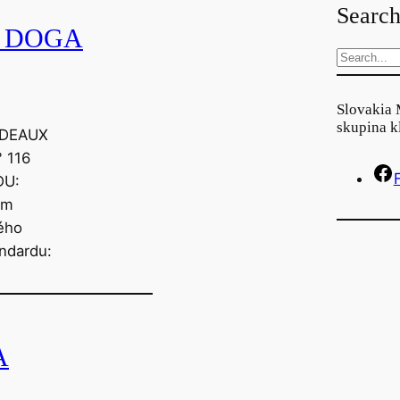
Search
 DOGA
S
e
a
Slovakia 
skupina k
r
RDEAUX
c
 116
h
DU:
um
ného
andardu:
A