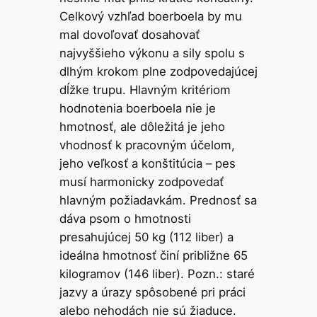
Celkový vzhľad boerboela by mu
mal dovoľovať dosahovať
najvyššieho výkonu a sily spolu s
dlhým krokom plne zodpovedajúcej
dĺžke trupu. Hlavným kritériom
hodnotenia boerboela nie je
hmotnosť, ale dôležitá je jeho
vhodnosť k pracovným účelom,
jeho veľkosť a konštitúcia – pes
musí harmonicky zodpovedať
hlavným požiadavkám. Prednosť sa
dáva psom o hmotnosti
presahujúcej 50 kg (112 liber) a
ideálna hmotnosť činí približne 65
kilogramov (146 liber). Pozn.: staré
jazvy a úrazy spôsobené pri práci
alebo nehodách nie sú žiaduce.