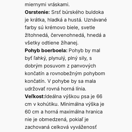
miernymi vráskami.
Osrstenie:
Srsť búrského buldoka
je krátka, hladká a hustá. Uznávané
farby sú krémovo biele, svetle
žltohnedá, červenohnedá, hnedá a
všetky odtiene žíhanej.
Pohyb boerboela:
Pohyb by mal
byť ľahký, plynulý, plný sily, s
dobrým posuvom z panvových
končatín a rovnobežným pohybom
končatín. V pohybe by sa mala
udržovať rovná horná línia.
Veľkost:
Ideálna výškou psa je 66
cm v kohútiku. Minimálna výška je
60 cm a horná maximálna hranica
nie je obmedzená, pokiaľ je
zachovaná celková vyváženosť