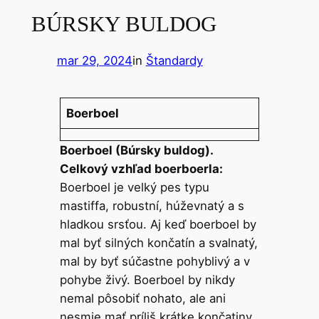
BÚRSKY BULDOG
mar 29, 2024
in
Štandardy
Boerboel
Boerboel (Búrsky buldog).
Celkový vzhľad boerboerla:
Boerboel je velký pes typu
mastiffa, robustní, húževnatý a s
hladkou srsťou. Aj keď boerboel by
mal byť silných končatín a svalnatý,
mal by byť súčastne pohyblivý a v
pohybe živý. Boerboel by nikdy
nemal pôsobiť nohato, ale ani
nesmie mať príliš krátke končatiny.