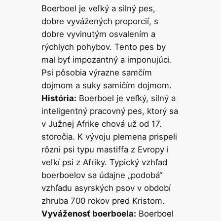
Boerboel je veľký a silný pes,
dobre vyvážených proporcií, s
dobre vyvinutým osvalením a
rýchlych pohybov. Tento pes by
mal byť impozantný a imponujúci.
Psi pôsobia výrazne samčím
dojmom a suky samičím dojmom.
História:
Boerboel je veľký, silný a
inteligentný pracovný pes, ktorý sa
v Južnej Afrike chová už od 17.
storočia. K vývoju plemena prispeli
rôzni psi typu mastiffa z Evropy i
veľkí psi z Afriky. Typický vzhľad
boerboelov sa údajne „podobá“
vzhľadu asyrských psov v období
zhruba 700 rokov pred Kristom.
Vyváženosť boerboela:
Boerboel