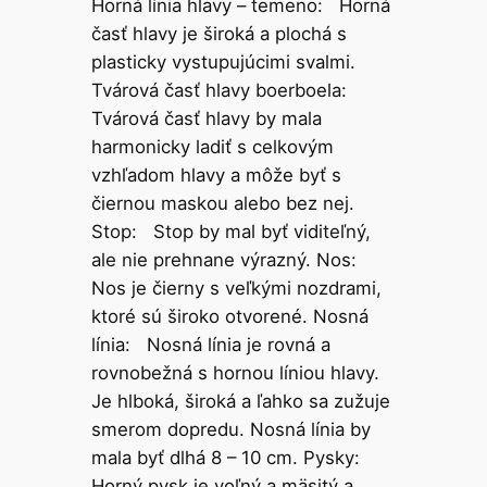
Horná línia hlavy – temeno: Horná
časť hlavy je široká a plochá s
plasticky vystupujúcimi svalmi.
Tvárová časť hlavy boerboela:
Tvárová časť hlavy by mala
harmonicky ladiť s celkovým
vzhľadom hlavy a môže byť s
čiernou maskou alebo bez nej.
Stop: Stop by mal byť viditeľný,
ale nie prehnane výrazný. Nos:
Nos je čierny s veľkými nozdrami,
ktoré sú široko otvorené. Nosná
línia: Nosná línia je rovná a
rovnobežná s hornou líniou hlavy.
Je hlboká, široká a ľahko sa zužuje
smerom dopredu. Nosná línia by
mala byť dlhá 8 – 10 cm. Pysky:
Horný pysk je voľný a mäsitý a