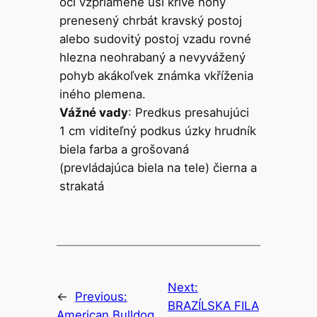
oči vzpriamené uši krivé nohy
prenesený chrbát kravský postoj
alebo sudovitý postoj vzadu rovné
hlezna neohrabaný a nevyvážený
pohyb akákoľvek známka vkříženia
iného plemena.
Vážné vady
: Predkus presahujúci
1 cm viditeľný podkus úzky hrudník
biela farba a grošovaná
(prevládajúca biela na tele) čierna a
strakatá
Next:
←
Previous:
BRAZÍLSKA FILA
American Bulldog