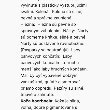
vyvinuté s plasticky vystupujúcimi
svalmi. Kolená: Kolená sú silné,
pevná a správne zauhlené.
Hlezna: Hlezna sú pevné so
správnym zahúlením. Nárty: Nárty
sú pomerne krátke, silné a pevné.
Nárty sú postavené rovnobežne.
(Paspárky sa odstraňujú). Laby
panvových končatín: Laby
panvových končatín sú trochu
menší ako laby hrudných končatín.
Mali by byť vybavené dobrými
vankúšikmi, guľaté a smerovať
priamo dopredu. Pazúry sú silné,
tmavé a zahnuté.
Koža boerboela:
Koža je silná,
voľna, dobre pigmentovaná s