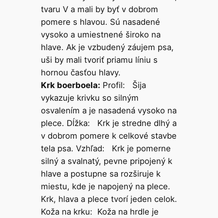
tvaru V a mali by byť v dobrom
pomere s hlavou. Sú nasadené
vysoko a umiestnené široko na
hlave. Ak je vzbudený záujem psa,
uši by mali tvoriť priamu líniu s
hornou časťou hlavy.
Krk boerboela:
Profil: Šija
vykazuje krivku so silným
osvalením a je nasadená vysoko na
plece. Dĺžka: Krk je stredne dlhý a
v dobrom pomere k celkové stavbe
tela psa. Vzhľad: Krk je pomerne
silný a svalnatý, pevne pripojený k
hlave a postupne sa rozširuje k
miestu, kde je napojený na plece.
Krk, hlava a plece tvorí jeden celok.
Koža na krku: Koža na hrdle je