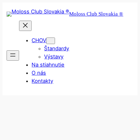
Prejsť
Moloss Club Slovakia ®
na
obsah
CHOV
Štandardy
Výstavy
Na stiahnutie
O nás
Kontakty