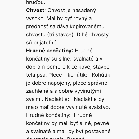
hruďou.
Chvost
: Chvost je nasadený
vysoko. Mal by byť rovný a
prednosť sa dáva kopírovanému
chvostu (tri stavce). Dlhé chvosty
sú prijateľné.
Hrudné končatiny
: Hrudné
končatiny sú silné, svalnaté a v
dobrom pomere k celkovej stavbe
tela psa. Plece – kohútik: Kohútik
je dobre napojený, plece správne
zauhlené a s dobre vyvinutými
svalmi. Nadlaktie: Nadlaktie by
malo mať dobre vyvinuté svalstvo.
Hrudné končatiny: Hrudné
končatiny by mali byť silné, pevné
a svalnaté a mali by byť postavené