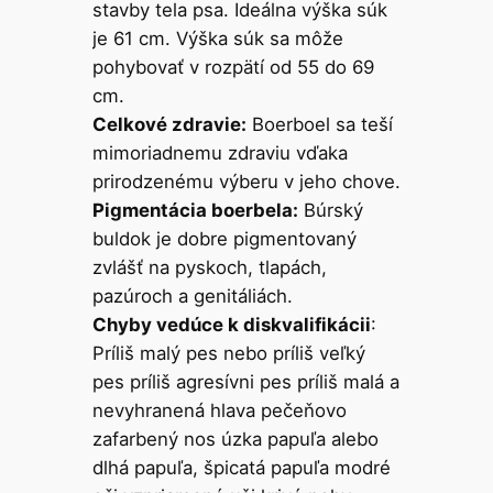
stavby tela psa. Ideálna výška súk
je 61 cm. Výška súk sa môže
pohybovať v rozpätí od 55 do 69
cm.
Celkové zdravie:
Boerboel sa teší
mimoriadnemu zdraviu vďaka
prirodzenému výberu v jeho chove.
Pigmentácia boerbela:
Búrský
buldok je dobre pigmentovaný
zvlášť na pyskoch, tlapách,
pazúroch a genitáliách.
Chyby vedúce k diskvalifikácii
:
Príliš malý pes nebo príliš veľký
pes príliš agresívni pes príliš malá a
nevyhranená hlava pečeňovo
zafarbený nos úzka papuľa alebo
dlhá papuľa, špicatá papuľa modré