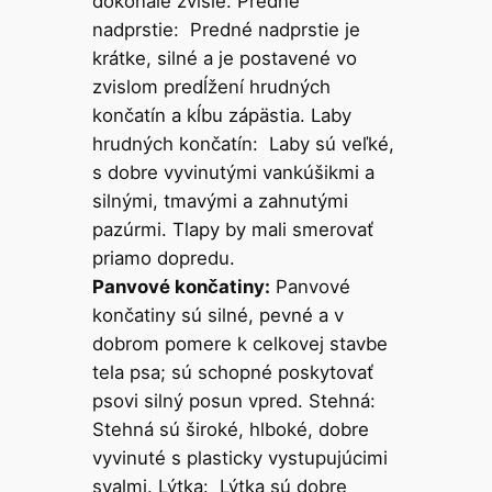
dokonale zvisle. Predné
nadprstie: Predné nadprstie je
krátke, silné a je postavené vo
zvislom predĺžení hrudných
končatín a kĺbu zápästia. Laby
hrudných končatín: Laby sú veľké,
s dobre vyvinutými vankúšikmi a
silnými, tmavými a zahnutými
pazúrmi. Tlapy by mali smerovať
priamo dopredu.
Panvové končatiny:
Panvové
končatiny sú silné, pevné a v
dobrom pomere k celkovej stavbe
tela psa; sú schopné poskytovať
psovi silný posun vpred. Stehná:
Stehná sú široké, hlboké, dobre
vyvinuté s plasticky vystupujúcimi
svalmi. Lýtka: Lýtka sú dobre