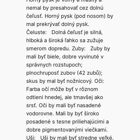
nemal by presahovať cez dolnú
čeľusť. Horný pysk (pod nosom) by
mal prekrývať dolný pysk.
Čeluste: Dolná čeľusť je silná,
hlboká a široká ľahko sa zužuje
smerom dopredu. Zuby: Zuby by
mali byť biele, dobre vyvinuté v
správnych rozstupoch;
plnochruposť zubov (42 zubů);
skus by mal byť nožnicový. Oči:
Farba očí môže byť v rôznom
odtieni hnedej, ale tmavšej ako
srsť. Oči by mali byť nasadené
vodorovne. Mali by byť široko
posadené s tesne priliehajúcimi a
dobre pigmentovanými viečkami.
Uši: Uši by mali byť stredne veľké,