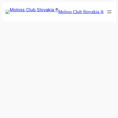
Prejsť
Moloss Club Slovakia ®
na
obsah