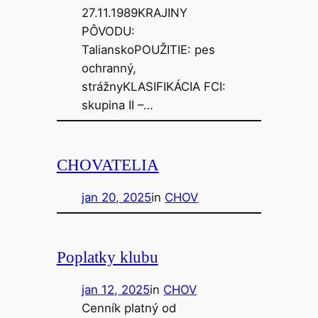
27.11.1989KRAJINY
PÔVODU:
TalianskoPOUŽITIE: pes
ochranný,
strážnyKLASIFIKÁCIA FCI:
skupina II –…
CHOVATELIA
jan 20, 2025
in
CHOV
Poplatky klubu
jan 12, 2025
in
CHOV
Cenník platný od