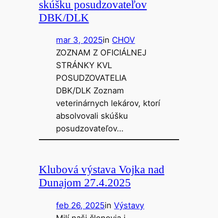
skúšku posudzovateľov
DBK/DLK
mar 3, 2025
in
CHOV
ZOZNAM Z OFICIÁLNEJ
STRÁNKY KVL
POSUDZOVATELIA
DBK/DLK Zoznam
veterinárnych lekárov, ktorí
absolvovali skúšku
posudzovateľov…
Klubová výstava Vojka nad
Dunajom 27.4.2025
feb 26, 2025
in
Výstavy
Milí naši členovia i