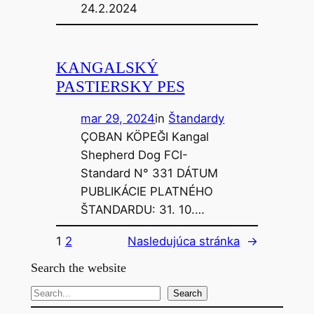
24.2.2024
KANGALSKÝ
PASTIERSKY PES
mar 29, 2024
in
Štandardy
ÇOBAN KÖPEĞI Kangal
Shepherd Dog FCI-
Standard N° 331 DÁTUM
PUBLIKÁCIE PLATNÉHO
ŠTANDARDU: 31. 10.…
1
2
Nasledujúca stránka
→
Search the website
S
Search
e