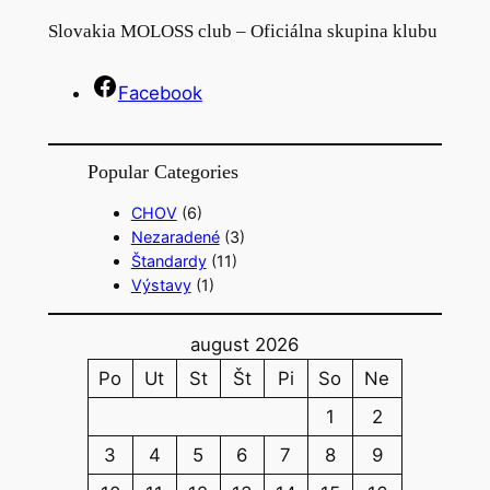
a
Slovakia MOLOSS club – Oficiálna skupina klubu
r
c
Facebook
h
Popular Categories
CHOV
(6)
Nezaradené
(3)
Štandardy
(11)
Výstavy
(1)
august 2026
Po
Ut
St
Št
Pi
So
Ne
1
2
3
4
5
6
7
8
9